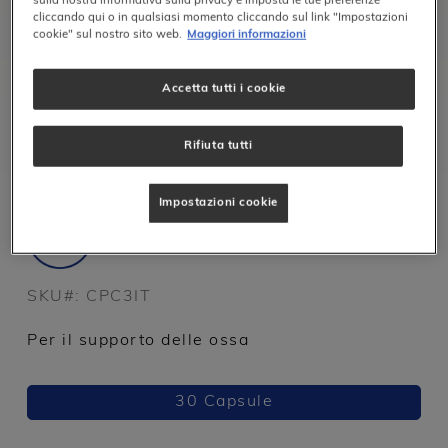
sulla nostra informativa sulla privacy e imposta le tue preferenze
cliccando qui o in qualsiasi momento cliccando sul link "Impostazioni
cookie" sul nostro sito web.
Maggiori informazioni
Benessere Donna
Accetta tutti i cookie
Rifiuta tutti
Muscoli, Ossa e Articolazioni
Impostazioni cookie
Vitamine & Minerali
SKU#:
CPC3IT
Per il supporto delle ossa
30 Capsule