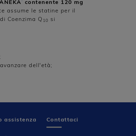
 KANEKA
contenente 120 mg
®
e assume le statine per il
i di Coenzima Q
si
10
o;
avanzare dell'età;
o assistenza
Contattaci