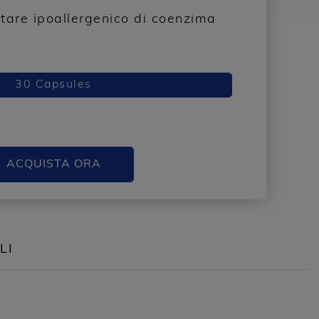
ntare ipoallergenico di coenzima
30 Capsules
ACQUISTA ORA
LI