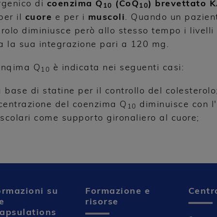
rgenico di
coenzima Q
(CoQ
) brevettato
10
10
per il
cuore
e per i
muscoli
. Quando un pazient
erolo diminiusce però allo stesso tempo i livell
a la sua integrazione pari a 120 mg.
oenqima Q
è indicata nei seguenti casi:
10
base di statine per il controllo del colesterol
ncentrazione del coenzima Q
diminuisce con l'
10
ascolari come supporto gironaliero al cuore;
ormazioni su
Formazione e
Centr
e
risorse
apsulations