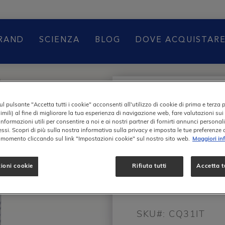
BRAND
SCIENZA
BLOG
DOVE ACQUISTAR
g
l pulsante "Accetta tutti i cookie" acconsenti all'utilizzo di cookie di prima e terza 
Antiossidan
imili) al fine di migliorare la tua esperienza di navigazione web, fare valutazioni sui 
informazioni utili per consentire a noi e ai nostri partner di fornirti annunci personal
ressi. Scopri di più sulla nostra informativa sulla privacy e imposta le tue preferenze
Benessere 
i momento cliccando sul link "Impostazioni cookie" sul nostro sito web.
Maggiori in
Cuore
ioni cookie
Rifiuta tutti
Accetta tu
Coenzim
SKU#:
CQ31IT