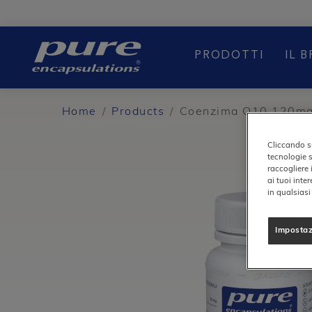
BOOST
PRODOTTI
IL 
Home
Products
Coenzima Q10 120m
Cliccando su
tecnologie s
raccogliere 
ai tuoi inte
in qualsias
Impostaz