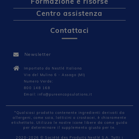
Formazione e risorse
Centro assistenza
Contattaci
Newsletter
Importato da Nestlé Italiana
Via del Mulino 6 - Assago (MI)
Numero Verde:
800 148 168
Email: info@pureencapsulations.it
*Qualsiasi prodotto contenente ingredienti derivati da
allergeni, come soia, latticini o crostacei, è chiaramente
etichettato. Utilizza le nostre icone libere da come guida
per determinare il supplemento giusto per te.
2020-2026 © Société des Produits Nestlé S.A. Tutti i