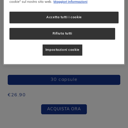
cookie" sul nostro sito web.
Maggiori informazioni
Accetta tutti i cookie
Equilibrio Intestinale
Rifiuta tutti
SKU#:
PGI3IT
Impostazioni cookie
Probiotico 10 miliardi di UFC
30 capsule
€
26.90
ACQUISTA ORA