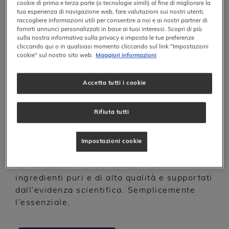
cookie di prima e terza parte (o tecnologie simili) al fine di migliorare la
tua esperienza di navigazione web, fare valutazioni sui nostri utenti,
raccogliere informazioni utili per consentire a noi e ai nostri partner di
fornirti annunci personalizzati in base ai tuoi interessi. Scopri di più
sulla nostra informativa sulla privacy e imposta le tue preferenze
Zero Compromessi, Pura
cliccando qui o in qualsiasi momento cliccando sul link "Impostazioni
cookie" sul nostro sito web.
Maggiori informazioni
Sostanza
®
Noi di Pure Encapsulations
crediamo
Accetta tutti i cookie
fermamente che il contenuto del prodotto
sia l’elemento più importante, ecco perché
Rifiuta tutti
negli ultimi 30 anni ci siamo dedicati alla
ricerca, all’innovazione e allo sviluppo di
una linea di integratori di qualità
Impostazioni cookie
professionale. Offriamo prodotti con una
formulazione unica realizzati con
ingredienti puri e di alta qualità e supportati
dall’evidenza scientifica. Semplicemente
l’essenziale.