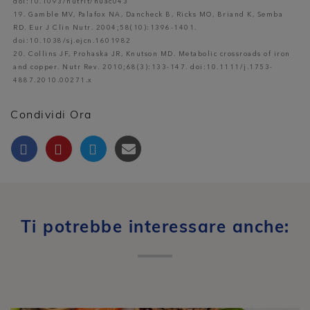
doi:10.1093/nutrit/nuac043
19. Gamble MV, Palafox NA, Dancheck B, Ricks MO, Briand K, Semba
RD. Eur J Clin Nutr. 2004;58(10):1396-1401.
doi:10.1038/sj.ejcn.1601982
20. Collins JF, Prohaska JR, Knutson MD. Metabolic crossroads of iron
and copper. Nutr Rev. 2010;68(3):133-147. doi:10.1111/j.1753-
4887.2010.00271.x
Condividi Ora
Ti potrebbe interessare anche: