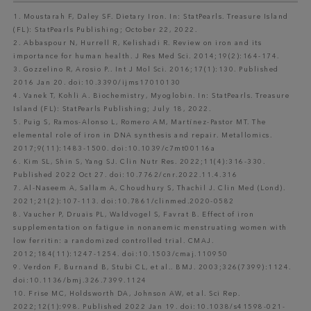
1. Moustarah F, Daley SF. Dietary Iron. In: StatPearls. Treasure Island
(FL): StatPearls Publishing; October 22, 2022.
2. Abbaspour N, Hurrell R, Kelishadi R. Review on iron and its
importance for human health. J Res Med Sci. 2014;19(2):164-174.
3. Gozzelino R, Arosio P.. Int J Mol Sci. 2016;17(1):130. Published
2016 Jan 20. doi:10.3390/ijms17010130
4. Vanek T, Kohli A. Biochemistry, Myoglobin. In: StatPearls. Treasure
Island (FL): StatPearls Publishing; July 18, 2022.
5. Puig S, Ramos-Alonso L, Romero AM, Martínez-Pastor MT. The
elemental role of iron in DNA synthesis and repair. Metallomics.
2017;9(11):1483-1500. doi:10.1039/c7mt00116a
6. Kim SL, Shin S, Yang SJ. Clin Nutr Res. 2022;11(4):316-330.
Published 2022 Oct 27. doi:10.7762/cnr.2022.11.4.316
7. Al-Naseem A, Sallam A, Choudhury S, Thachil J. Clin Med (Lond).
2021;21(2):107-113. doi:10.7861/clinmed.2020-0582
8. Vaucher P, Druais PL, Waldvogel S, Favrat B. Effect of iron
supplementation on fatigue in nonanemic menstruating women with
low ferritin: a randomized controlled trial. CMAJ.
2012;184(11):1247-1254. doi:10.1503/cmaj.110950
9. Verdon F, Burnand B, Stubi CL, et al.. BMJ. 2003;326(7399):1124.
doi:10.1136/bmj.326.7399.1124
10. Frise MC, Holdsworth DA, Johnson AW, et al. Sci Rep.
2022;12(1):998. Published 2022 Jan 19. doi:10.1038/s41598-021-