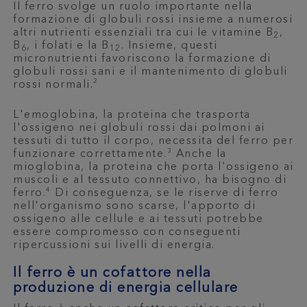
Il ferro svolge un ruolo importante nella
formazione di globuli rossi insieme a numerosi
altri nutrienti essenziali tra cui le vitamine B
,
2
B
, i folati e la B
. Insieme, questi
6
12
micronutrienti favoriscono la formazione di
globuli rossi sani e il mantenimento di globuli
2
rossi normali.
L'emoglobina, la proteina che trasporta
l'ossigeno nei globuli rossi dai polmoni ai
tessuti di tutto il corpo, necessita del ferro per
3
funzionare correttamente.
Anche la
mioglobina, la proteina che porta l'ossigeno ai
muscoli e al tessuto connettivo, ha bisogno di
4
ferro.
Di conseguenza, se le riserve di ferro
nell'organismo sono scarse, l'apporto di
ossigeno alle cellule e ai tessuti potrebbe
essere compromesso con conseguenti
ripercussioni sui livelli di energia.
Il ferro è un cofattore nella
produzione di energia cellulare