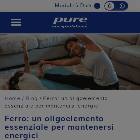
Modalità Dark
i
BOOST
Home
/
Blog
/ Ferro: un oligoelemento
essenziale per mantenersi energici
Ferro: un oligoelemento
essenziale per mantenersi
energici