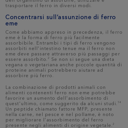
dell'organismo di assorbire, utilizzare e
trasportare il ferro in diversi modi.
Concentrarsi sull’assunzione di ferro
eme
Come abbiamo appreso in precedenza, il ferro
eme è la forma di ferro più facilmente
assorbibile. Entrambi i tipi di ferro vengono
assorbiti nell'intestino tenue ma il ferro non
eme deve passare attraverso più passaggi per
2
essere assorbito.
Se non si segue una dieta
vegana o vegetariana anche piccole quantità di
proteine animali potrebbero aiutare ad
assorbire più ferro.
La combinazione di prodotti animali con
alimenti contenenti ferro non eme potrebbe
favorire un aumento dell'assorbimento di
14
quest'ultimo, come suggerito da alcuni studi.
Un peptide chiamato fattore MFP, presente
nella carne, nel pesce e nel pollame, è noto
per migliorare l'assorbimento del ferro
2
presente negli alimenti di origine vegetale.