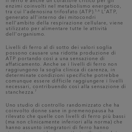
Il ferro è anche un cofattore critico per gli
enzimi coinvolti nel metabolismo energetico,
5,6
tra cui l'adenosina trifosfato (ATP).
L'ATP,
generato all'interno dei mitocondri
nell'ambito della respirazione cellulare, viene
utilizzato per alimentare tutte le attività
dell'organismo.
Livelli di ferro al di sotto dei valori soglia
possono causare una ridotta produzione di
ATP portando così a una sensazione di
affaticamento. Anche se i livelli di ferro non
raggiungono la soglia clinica di carenza, in
determinate condizioni specifiche potrebbe
comunque essere difficile raggiungere i livelli
necessari, contribuendo così alla sensazione di
7
stanchezza.
Uno studio di controllo randomizzato che ha
coinvolto donne sane in premenopausa ha
rilevato che quelle con livelli di ferro più bassi
(ma non clinicamente inferiori alla norma) che
hanno assunto integratori di ferro hanno