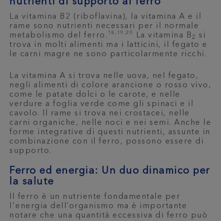
nutrienti di supporto al ferro
La vitamina B2 (riboflavina), la vitamina A e il
rame sono nutrienti necessari per il normale
18,19,20
metabolismo del ferro.
La vitamina B
si
2
trova in molti alimenti ma i latticini, il fegato e
le carni magre ne sono particolarmente ricchi.
La vitamina A si trova nelle uova, nel fegato,
negli alimenti di colore arancione o rosso vivo,
come le patate dolci o le carote, e nelle
verdure a foglia verde come gli spinaci e il
cavolo. Il rame si trova nei crostacei, nelle
carni organiche, nelle noci e nei semi. Anche le
forme integrative di questi nutrienti, assunte in
combinazione con il ferro, possono essere di
supporto.
Ferro ed energia: Un duo dinamico per
la salute
Il ferro è un nutriente fondamentale per
l'energia dell’organismo ma è importante
notare che una quantità eccessiva di ferro può