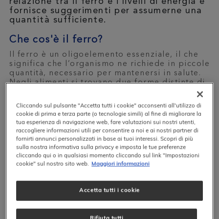
relazione tra il ferro e i livelli di energia e
fornisce suggerimenti per assumerne una
quantità sufficiente.
Che cos'è il ferro?
Il ferro è un oligoelemento essenziale, il che
significa che l’organismo ne richiede in piccole
quantità, necessario per mantenersi in salute.
Negli alimenti si trovano due forme distinte di
ferro:
Il ferro eme, che si trova negli alimenti di
Cliccando sul pulsante "Accetta tutti i cookie" acconsenti all'utilizzo di
origine animale come la carne rossa, il
cookie di prima e terza parte (o tecnologie simili) al fine di migliorare la
tua esperienza di navigazione web, fare valutazioni sui nostri utenti,
pollame e il pesce.
raccogliere informazioni utili per consentire a noi e ai nostri partner di
Il ferro non eme, che si trova nelle fonti
fornirti annunci personalizzati in base ai tuoi interessi. Scopri di più
vegetali, tra cui fagioli, cereali integrali e
sulla nostra informativa sulla privacy e imposta le tue preferenze
cliccando qui o in qualsiasi momento cliccando sul link "Impostazioni
verdure a foglia verde.
cookie" sul nostro sito web.
Maggiori informazioni
Il ferro non eme è considerato meno
biodisponibile rispetto al ferro eme, il che
Accetta tutti i cookie
significa che il nostro organismo ha più
difficoltà ad assorbirlo e utilizzarlo. Inoltre, ci
sono altri composti presenti negli alimenti di
Rifiuta tutti