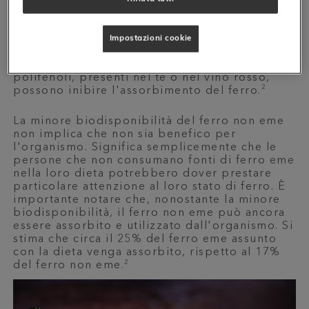
origine vegetale che possono interferire con
l'assorbimento del ferro non eme. Ad
esempio, l'acido fitico, presente in alimenti
Impostazioni cookie
integrali come cereali e legumi, può ridurre
l'assorbimento del ferro. Allo stesso modo, i
polifenoli, presenti nel tè o nel vino rosso,
2
possono inibire l'assorbimento del ferro.
La minore biodisponibilità del ferro non eme
non implica che non sia benefico per
l'organismo. Significa semplicemente che le
persone che non consumano fonti di ferro eme
nella loro dieta potrebbero dover prestare
particolare attenzione al loro stato di ferro. È
importante notare che, nonostante la minore
biodisponibilità, il ferro non eme può ancora
essere assorbito e utilizzato dall'organismo. Si
stima che circa il 25% del ferro eme assunto
con la dieta venga assorbito, rispetto al 17%
2
del ferro non eme.