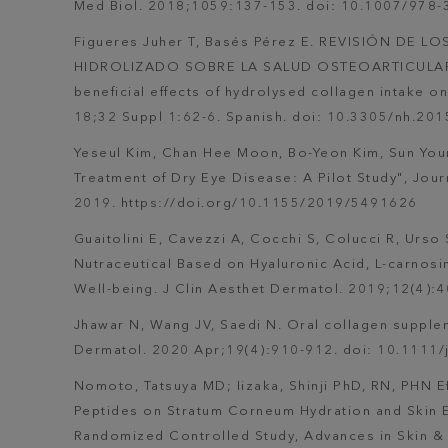
Med Biol. 2018;1059:137-153. doi: 10.1007/978
Figueres Juher T, Basés Pérez E. REVISIÓN D
HIDROLIZADO SOBRE LA SALUD OSTEOARTICULAR 
beneficial effects of hydrolysed collagen intake o
18;32 Suppl 1:62-6. Spanish. doi: 10.3305/nh.20
Yeseul Kim, Chan Hee Moon, Bo-Yeon Kim, Sun Youn
Treatment of Dry Eye Disease: A Pilot Study", Jou
2019. https://doi.org/10.1155/2019/5491626
Guaitolini E, Cavezzi A, Cocchi S, Colucci R, Urso
Nutraceutical Based on Hyaluronic Acid, L-carnosi
Well-being. J Clin Aesthet Dermatol. 2019;12(4):4
Jhawar N, Wang JV, Saedi N. Oral collagen supplem
Dermatol. 2020 Apr;19(4):910-912. doi: 10.1111
Nomoto, Tatsuya MD; Iizaka, Shinji PhD, RN, PHN E
Peptides on Stratum Corneum Hydration and Skin El
Randomized Controlled Study, Advances in Skin & 