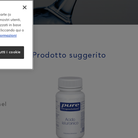
parte (o
nostri utenti,
izzati in base
 cliccando qui o
formazioni
tti i cookie
Prodotto suggerito
sia
nel