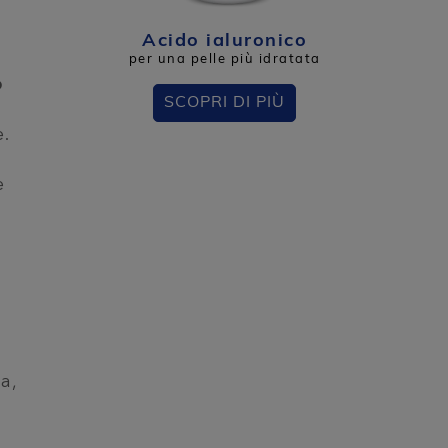
Acido ialuronico​
per una pelle più idratata
o
SCOPRI DI PIÙ
.
e
a,