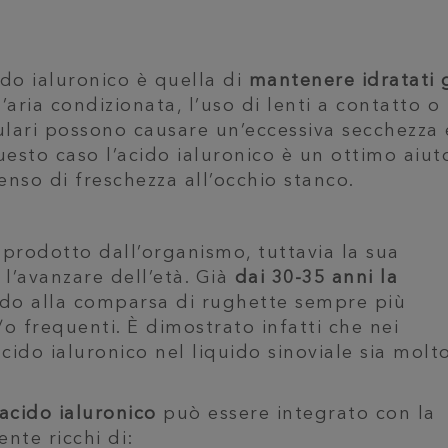
ido ialuronico è quella di
mantenere idratati g
aria condizionata, l’uso di lenti a contatto o 
ulari possono causare un’eccessiva secchezza 
uesto caso l’acido ialuronico è un ottimo aiut
enso di freschezza all’occhio stanco.
 prodotto dall’organismo, tuttavia la sua
l’avanzare dell’età. Già
dai 30-35 anni la
ndo alla comparsa di rughette sempre più
/o frequenti. È dimostrato infatti che nei
 acido ialuronico nel liquido sinoviale sia molt
’acido ialuronico
può essere integrato con la
nte ricchi di: