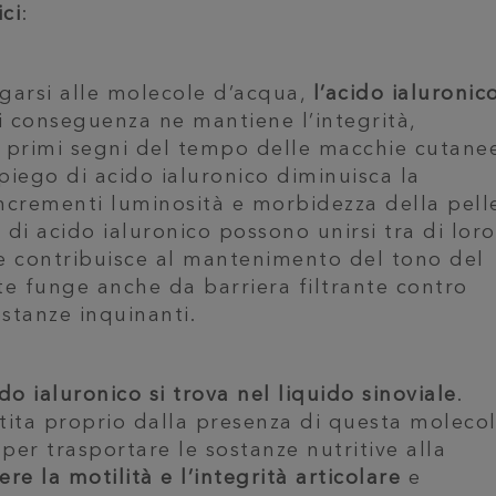
ci
:
egarsi alle molecole d’acqua,
l’acido ialuronic
di conseguenza ne mantiene l’integrità,
ei primi segni del tempo delle macchie cutanee
iego di acido ialuronico diminuisca la
ncrementi luminosità e morbidezza della pell
 di acido ialuronico possono unirsi tra di loro
he contribuisce al mantenimento del tono del
 funge anche da barriera filtrante contro
ostanze inquinanti.
 ialuronico si trova nel liquido sinoviale
.
ntita proprio dalla presenza di questa molecol
e per trasportare le sostanze nutritive alla
ere la motilità e l’integrità articolare
e