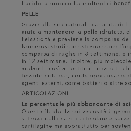
L’acido ialuronico ha molteplici
benefi
PELLE
Grazie alla sua naturale capacità di l
aiuta a mantenere la pelle idratata
, 
l’elasticità e previene la comparsa d
Numerosi studi dimostrano come l’imp
comparsa di rughe in 8 settimane, e i
in 12 settimane. Inoltre, più molecole
andando così a costituire una rete c
tessuto cutaneo; contemporaneamente
agenti esterni, come batteri o altre s
ARTICOLAZIONI
La percentuale più abbondante di acido
Questo fluido, la cui viscosità è gara
si trova nella cavità articolare e serv
cartilagine ma soprattutto per
sosten