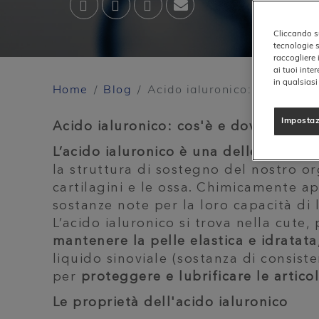
Cliccando su
tecnologie s
raccogliere 
ai tuoi inte
in qualsias
Home
Blog
Acido ialuronico: Proprieta’
Impostaz
Acido ialuronico: cos'è e dove si trov
L’acido ialuronico è una delle compo
la struttura di sostegno del nostro o
cartilagini e le ossa. Chimicamente a
sostanze note per la loro capacità di 
L’acido ialuronico si trova nella cute
mantenere la
pelle elastica e idratata
liquido sinoviale (sostanza di consiste
per
proteggere e lubrificare le articol
Le proprietà dell'acido ialuronico