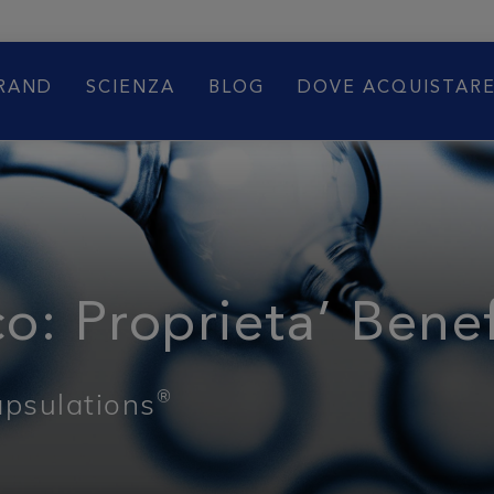
BRAND
SCIENZA
BLOG
DOVE ACQUISTAR
o: Proprieta’ Benef
®
apsulations