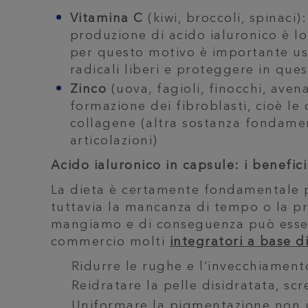
Vitamina C
(kiwi, broccoli, spinaci)
produzione di acido ialuronico è lo
per questo motivo è importante usa
radicali liberi e proteggere in que
Zinco
(uova, fagioli, finocchi, aven
formazione dei fibroblasti, cioè le
collagene (altra sostanza fondamen
articolazioni)
Acido ialuronico in capsule: i benefici
La dieta è certamente fondamentale p
tuttavia la mancanza di tempo o la pr
mangiamo e di conseguenza può essere
commercio molti
integratori a base d
Ridurre le rughe e l’invecchiamen
Reidratare la pelle disidratata, sc
Uniformare la pigmentazione non 