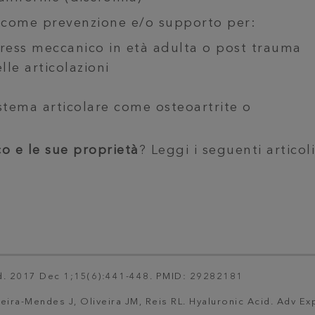
he come prevenzione e/o supporto per:
stress meccanico in età adulta o post trauma
lle articolazioni
istema articolare come osteoartrite o
co e le sue proprietà
? Leggi i seguenti articoli
d.
2017 Dec 1;15(6):441-448. PMID: 29282181
ira-Mendes J, Oliveira JM, Reis RL. Hyaluronic Acid. Adv Ex