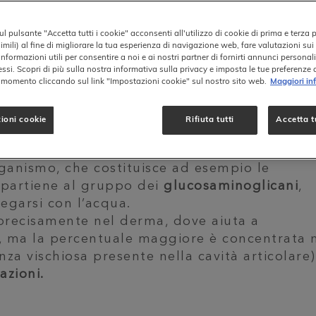
l pulsante "Accetta tutti i cookie" acconsenti all'utilizzo di cookie di prima e terza 
imili) al fine di migliorare la tua esperienza di navigazione web, fare valutazioni sui 
informazioni utili per consentire a noi e ai nostri partner di fornirti annunci personal
ressi. Scopri di più sulla nostra informativa sulla privacy e imposta le tue preferenze
i momento cliccando sul link "Impostazioni cookie" sul nostro sito web.
Maggiori in
 Benefici e Curiosita’
ioni cookie
Rifiuta tutti
Accetta tu
a
nenti fondamentali del tessuto connettivo
, os
rganismo, che costituisce ad esempio le
ppartiene al gruppo dei
glucosaminoglicani
,
legarsi con l’acqua.
, precisamente nel derma, dove aiuta a
, ma la percentuale maggiore è concentrata 
nza vischiosa presente nella cavità articolare)
azioni.