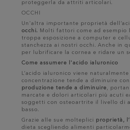
proteggerla da attriti articolari.
OCCHI
Un'altra importante proprietà dell’ac
occhi.
Molti fattori come ad esempio l’
troppa esposizione a computer e cell
stanchezza ai nostri occhi. Anche in q
per lubrificare la cornea e ridare un s
Come assumere l'acido ialuronico
L’acido ialuronico viene naturalmente
concentrazione tende a diminuire con 
produzione tende a diminuire
, porta
marcate e dolori articolari più acuti e
soggetti con osteoartrite il livello di
basso.
Grazie alle sue molteplici
proprietà, l
dieta scegliendo alimenti particolarme