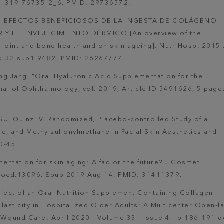
-3-319-76735-2_6. PMID: 29736572.
E LOS EFECTOS BENEFICIOSOS DE LA INGESTA DE COLÁGENO
Y EL ENVEJECIMIENTO DÉRMICO [An overview of the
n joint and bone health and on skin ageing]. Nutr Hosp. 2015 
15.32.sup1.9482. PMID: 26267777.
g Jang, "Oral Hyaluronic Acid Supplementation for the
rnal of Ophthalmology, vol. 2019, Article ID 5491626, 5 page
 SU, Quinzi V. Randomized, Placebo-controlled Study of a
ne, and Methylsulfonylmethane in Facial Skin Aesthetics and
0-45.
entation for skin aging: A fad or the future?
J Cosmet
/jocd.13096. Epub 2019 Aug 14. PMID: 31411379.
ffect of an Oral Nutrition Supplement Containing Collagen
asticity in Hospitalized Older Adults: A Multicenter Open-l
Wound Care: April 2020 - Volume 33 - Issue 4 - p 186-191 d