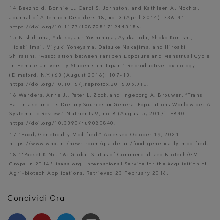
14 Beezhold, Bonnie L., Carol S. Johnston, and Kathleen A. Nochta.
Journal of Attention Disorders 18, no. 3 (April 2014): 236–41.
https://doi.org/10.1177/1087054712443156.
15 Nishihama, Yukiko, Jun Yoshinaga, Ayaka Iida, Shoko Konishi,
Hideki Imai, Miyuki Yoneyama, Daisuke Nakajima, and Hiroaki
Shiraishi. “Association between Paraben Exposure and Menstrual Cycle
in Female University Students in Japan.” Reproductive Toxicology
(Elmsford, N.Y.) 63 (August 2016): 107–13.
https://doi.org/10.1016/j.reprotox.2016.05.010.
16 Wanders, Anne J., Peter L. Zock, and Ingeborg A. Brouwer. “Trans
Fat Intake and Its Dietary Sources in General Populations Worldwide: A
Systematic Review.” Nutrients 9, no. 8 (August 5, 2017): E840.
https://doi.org/10.3390/nu9080840.
17 “Food, Genetically Modified.” Accessed October 19, 2021.
https://www.who.int/news-room/q-a-detail/food-genetically-modified.
18 “"Pocket K No. 16: Global Status of Commercialized Biotech/GM
Crops in 2014". isaaa.org. International Service for the Acquisition of
Agri-biotech Applications. Retrieved 23 February 2016.
Condividi Ora