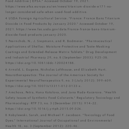
Food Additive | EFSA.” Accessed October 19, 2021.
https://www.efsa.europa.eu/en/news/titanium-dioxide-e171-no-
longer-considered-safe-when-used-food-additive.
4 USDA Foreign Agricultural Service. “France: France Bans Titanium
Dioxide in Food Products by January 2020.” Accessed October 19,
2021. https://www.fas.usda.gov/data/france-france-bans-titanium-
dioxide-food-products-january-2020.
5 Pearnchob, N., J. Siepmann, and R. Bodmeier. “Pharmaceutical
Applications of Shellac: Moisture-Protective and Taste-Masking
Coatings and Extended-Release Matrix Tablets.” Drug Development
and Industrial Pharmacy 29, no. 8 (September 2003): 925–38.
https://doi.org/10.1081/ddc-120024188.
6 Arnold, L. Eugene, Nicholas Lofthouse, and Elizabeth Hurt.
Neurotherapeutics: The Journal of the American Society for
Experimental NeuroTherapeutics 9, no. 3 (July 2012): 599–609.
https://doi.org/10.1007/s13311-012-0133-x.
7 Amchova, Petra, Hana Kotolova, and Jana Ruda-Kucerova. “Health
Safety Issues of Synthetic Food Colorants.” Regulatory Toxicology and
Pharmacology: RTP 73, no. 3 (December 2015): 914–22.
https://doi.org/10.1016/j.yrtph.2015.09.026.
8 Kobylewski, Sarah, and Michael F. Jacobson. “Toxicology of Food
Dyes.” International Journal of Occupational and Environmental
Health 18, no. 3 (September 2012): 220–46.