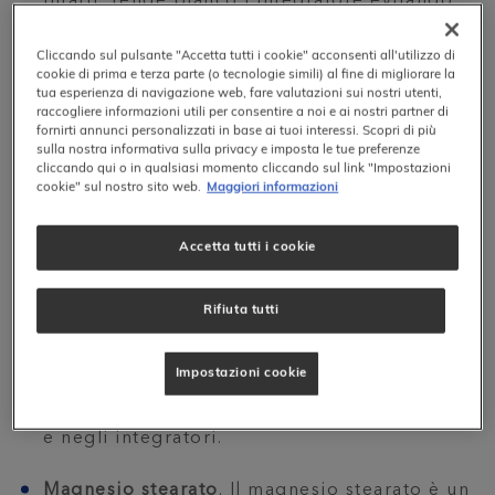
infatti, rende bianco l’integratore evitando
colori sgradevoli. Viene inoltre utilizzato
per sbiancare prodotti come pitture,
Cliccando sul pulsante "Accetta tutti i cookie" acconsenti all'utilizzo di
cosmetici, creme solari.
cookie di prima e terza parte (o tecnologie simili) al fine di migliorare la
tua esperienza di navigazione web, fare valutazioni sui nostri utenti,
Dal momento che il biossido di titanio è un
raccogliere informazioni utili per consentire a noi e ai nostri partner di
riempitivo comune, ci sono diversi motivi
fornirti annunci personalizzati in base ai tuoi interessi. Scopri di più
per quali vorresti essere cosciente della sua
sulla nostra informativa sulla privacy e imposta le tue preferenze
cliccando qui o in qualsiasi momento cliccando sul link "Impostazioni
presenza, visto che è stato associato a vari
cookie" sul nostro sito web.
Maggiori informazioni
effetti collaterali
e condizioni di salute, tra
cui allergie, disregolazioni del sistema
1,2
immunitario e danno cellulare.
Accetta tutti i cookie
Molti Paesi hanno bandito Il biossido di
titanio come additivo alimentare negli
Rifiuta tutti
integratori, menzionando
evidenze
scientifiche secondo non vale la pena
3,4
utilizzarlo dati i rischi per la salute
.
Impostazioni cookie
Malgrado ciò, in molti mercati globali della
salute è ancora consentito utilizzarlo nei cibi
e negli integratori.
Magnesio stearato
. Il magnesio stearato è un