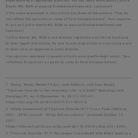
experience as a registered dietitian. You can learn more about Caitlin
Beale, MS, RDN at www.caitlinbealewellness.com. [optional]
+The views expressed in this article are those of the authors. They do
®
not reflect the opinions or views of Pure Encapsulations
. Puoi saperne
di più su Caitlin Beale MS, RDN su www.caitlinbealewellness.com.
[optional]
Caitlin Beale, MS, RDN è una dietista registrata e scrittrice freelance
di temi legati alla salute. Ha una laurea magistrale in nutrizione e più
di dieci anni di esperienza come dietista.
+Le opinioni espresse in questo articolo sono quelle degli autori. Non
®
riflettono le opinioni o i punti di vista di Pure Encapsulations
.
1 Skocaj, Matej, Metka Filipic, Jana Petkovic, and Sasa Novak.
“Titanium Dioxide in Our Everyday Life; Is It Safe?” Radiology and
Oncology 45, no. 4 (November 16, 2011): 227–47.
https://doi.org/10.2478/v10019-011-0037-0.
2 “Safety Assessment of Titanium Dioxide (E171) as a Food Additive - -
2021 - EFSA Journal - Wiley Online Library.” Accessed October 19,
2021.
https://efsa.onlinelibrary.wiley.com/doi/10.2903/j.efsa.2021.6585.
3 “Titanium Dioxide: E171 No Longer Considered Safe When Used as a