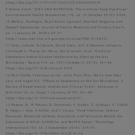
https://doi.org/10.1179/1077352512Z.00000000034.
9 Potera, Carol. “DIET AND NUTRITION: The Artificial Food Dye Blues.”
Environmental Health Perspectives 118, no. 10 (October 2010): A428.
10 Mathur, Kushagra, Rajat Kumar Agrawal, Shailesh Nagpure, and
Deepali Deshpande. Journal of Family Medicine and Primary Care 9,
no. 1 (January 28, 2020): 69–71.
https://www.ncbi.nlm.nih.gov/pmc/articles/PMC7014832/.
11 Suez, Jotham, Tal Korem, David Zeevi, Gili Zilberman-Schapira,
Christoph A. Thaiss, Ori Maza, David Israeli, et al. “Artificial
Sweeteners Induce Glucose Intolerance by Altering the Gut
Microbiota.” Nature 514, no. 7521 (October 9, 2014): 181–86.
https://doi.org/10.1038/nature13793.
12 Ruiz-Ojeda, Francisco Javier, Julio Plaza-Díaz, Maria Jose Sáez-
Lara, and Angel Gil. “Effects of Sweeteners on the Gut Microbiota: A
Review of Experimental Studies and Clinical Trials.” Advances in
Nutrition 10, no. Suppl 1 (January 2019): S31–48.
https://doi.org/10.1093/advances/nmy037.
13 Raposa, B., R. Pónusz, G. Gerencsér, F. Budán, Z. Gyöngyi, A. Tibold,
D. Hegyi, I. Kiss, Á Koller, and T. Varjas. “Food Additives: Sodium
Benzoate, Potassium Sorbate, Azorubine, and Tartrazine Modify the
Expression of NFκB, GADD45α, and MAPK8 Genes.” Physiology
International 103, no. 3 (September 2016): 334–43.
https://doi.org/10.1556/2060.103.2016.3.6.