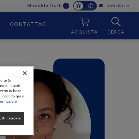
Modalità Dark
Newsletter
i
E
CONTATTACI
ACQUISTA
CERCA
parte (o
nostri utenti,
izzati in base
 cliccando qui o
formazioni
tti i cookie