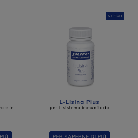
NUOVO
L-Lisina Plus
za e le
per il sistema immunitario
PIÙ
PER SAPERNE DI PIÙ