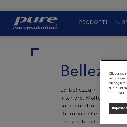
BOOST
PRODOTTI
IL 
Bellezza
Cliccando su
tecnologie s
raccogliere 
ai tuoi inte
La bellezza riflette il b
in qualsias
interiore. Molte vitamine,
sono cofattori integrali 
Impostaz
cheratina che promuovon
resistente, oltre a contr