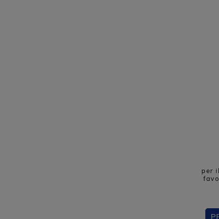
per i
favo
P