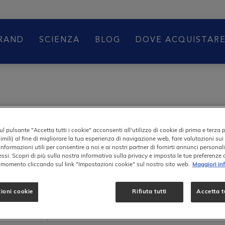
BRAND
SCIENZA
BLOG
DOVE ACQUISTAR
l pulsante "Accetta tutti i cookie" acconsenti all'utilizzo di cookie di prima e terza 
imili) al fine di migliorare la tua esperienza di navigazione web, fare valutazioni sui 
informazioni utili per consentire a noi e ai nostri partner di fornirti annunci personal
ressi. Scopri di più sulla nostra informativa sulla privacy e imposta le tue preferenze
enessere e la salute
i momento cliccando sul link "Impostazioni cookie" sul nostro sito web.
Maggiori in
 minerali e nutrienti
di collagene e
ioni cookie
Rifiuta tutti
Accetta tu
o la pelle elastica e
ibuire alla protezione